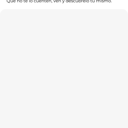
Que no te lo cuenten, ven y descúbrelo tú mismo.
Ubicación