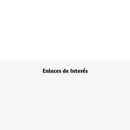
Cabañas Kari Mapu
Camino Pucón - Caburgua km 8 Sector,
Quetroleufu
rosa@karimapu.com
+569 8475 3697
Facebook
Enlaces de Interés